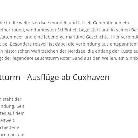
lbe in die weite Nordsee mündet, und ist seit Generationen ein
 seiner rauen, windumtosten Schönheit begeistert und in seinen Ba
s Wattenmeer und eine lebendige maritime Geschichte. Hier verbin
Weise. Besonders reizvoll ist dabei die Verbindung aus entspanntem
 historischen Wahrzeichen der Nordsee, die entlang der Küste a
gt der legendäre Leuchtturm Roter Sand aus den Wellen, ein Sinnb
tturm - Ausflüge ab Cuxhaven
 steht der
ndung. Seit
stes auf dem
eltweit.
schiedene
uren an, die