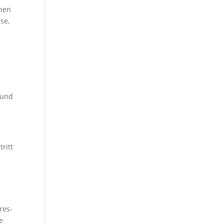
chen
se,
 und
ritt
res-
e