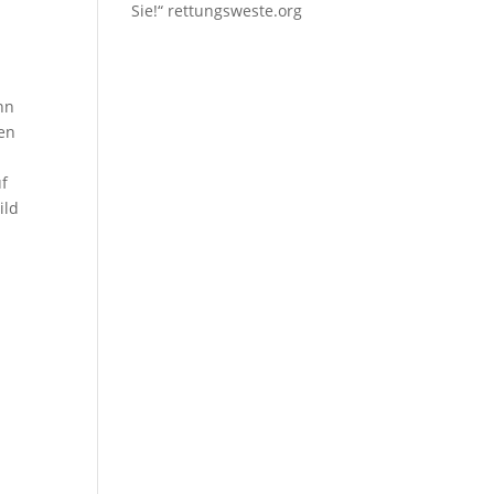
Sie!“
rettungsweste.org
nn
den
uf
ild