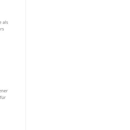
e als
ers
ener
für