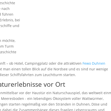
eschichte
e nach
d führen
rlebnis, bei
schiffe und
n möchte,
 am Turm
geschichte
nft – ob Hotel, Campingplatz oder die attraktiven
Fewo Duhnen
at man einen tollen Blick auf die Nordsee und es sind nur wenige
dieser Schiffsfahrten zum Leuchtturm starten.
urerlebnisse vor Ort
nmittelbar vor der Haustür ein Naturschauspiel, das weltweit ein
n Meeresboden - ein lebendiges Ökosystem voller Wattwürmer,
gen starten regelmäßig von den Stränden in Duhnen, Döse und
en dabei die Zusammenhänge dieses fragilen Lebensraums und