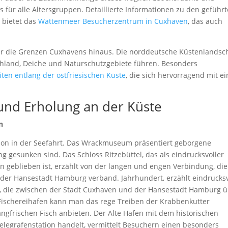
 für alle Altersgruppen. Detaillierte Informationen zu den geführ
 bietet das
Wattenmeer Besucherzentrum in Cuxhaven
, das auch
ber die Grenzen Cuxhavens hinaus. Die norddeutsche Küstenlandsc
schland, Deiche und Naturschutzgebiete führen. Besonders
en entlang der ostfriesischen Küste
, die sich hervorragend mit e
und Erholung an der Küste
n
tion in der Seefahrt. Das Wrackmuseum präsentiert geborgene
g gesunken sind. Das Schloss Ritzebüttel, das als eindrucksvoller
n geblieben ist, erzählt von der langen und engen Verbindung, die
der Hansestadt Hamburg verband. Jahrhundert, erzählt eindrucksv
, die zwischen der Stadt Cuxhaven und der Hansestadt Hamburg 
Fischereihafen kann man das rege Treiben der Krabbenkutter
ngfrischen Fisch anbieten. Der Alte Hafen mit dem historischen
elegrafenstation handelt, vermittelt Besuchern einen besonders