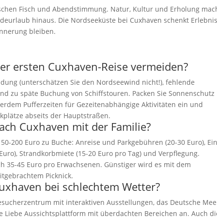
schen Fisch und Abendstimmung. Natur, Kultur und Erholung ma
deurlaub hinaus. Die Nordseeküste bei Cuxhaven schenkt Erlebnis
innerung bleiben.
der ersten Cuxhaven-Reise vermeiden?
idung (unterschätzen Sie den Nordseewind nicht!), fehlende
und zu späte Buchung von Schiffstouren. Packen Sie Sonnenschutz
erdem Pufferzeiten für Gezeitenabhängige Aktivitäten ein und
rkplätze abseits der Hauptstraßen.
ach Cuxhaven mit der Familie?
150-200 Euro zu Buche: Anreise und Parkgebühren (20-30 Euro), Eint
uro), Strandkorbmiete (15-20 Euro pro Tag) und Verpflegung.
ch 35-45 Euro pro Erwachsenen. Günstiger wird es mit dem
itgebrachtem Picknick.
 Cuxhaven bei schlechtem Wetter?
sucherzentrum mit interaktiven Ausstellungen, das Deutsche Mee
 Liebe Aussichtsplattform mit überdachten Bereichen an. Auch di