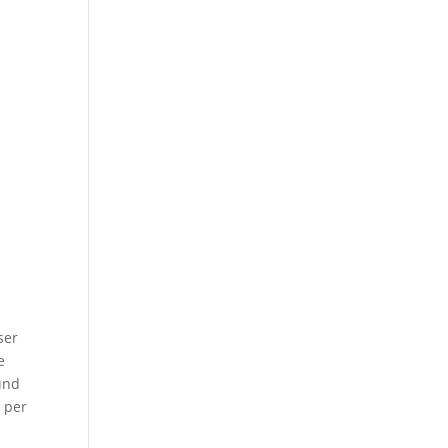
ser
e
und
e per