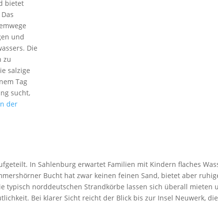
d bietet
. Das
Atemwege
ngen und
assers. Die
n zu
e salzige
inem Tag
ng sucht,
n der
ufgeteilt. In Sahlenburg erwartet Familien mit Kindern flaches Was
immershörner Bucht hat zwar keinen feinen Sand, bietet aber ruhig
Die typisch norddeutschen Strandkörbe lassen sich überall mieten 
chkeit. Bei klarer Sicht reicht der Blick bis zur Insel Neuwerk, di