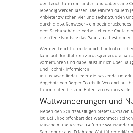
den Leuchtturm umrunden und dabei seine G
lebendig werden lassen. Die Fahrten dauern j
Anbieter zwischen vier und sechs Stunden un
durch die Außenweser - ein beeindruckendes E
dem Seehundbänke, vorbeiziehende Container
die offene Nordsee das Panorama bestimmen.
Wer den Leuchtturm dennoch hautnah erlebe
kann auf Rundfahrten zurückgreifen, die nah
vorbeiführen und dabei ausführlich über Bau
und Technik informieren.
In Cuxhaven findet jeder die passende Unterku
Angebote von Berger Touristik. Von dort aus h
Fahrminuten bis zum Hafen, von wo aus viele 
Wattwanderungen und Nat
Neben den Schiffsausflügen bietet Cuxhaven u
ist. Bei Ebbe offenbart das Wattenmeer seine
Muscheln und Krebse. Geführte Wattwanderun
Sahlenburg aus. Erfahrene Wattführer erklär