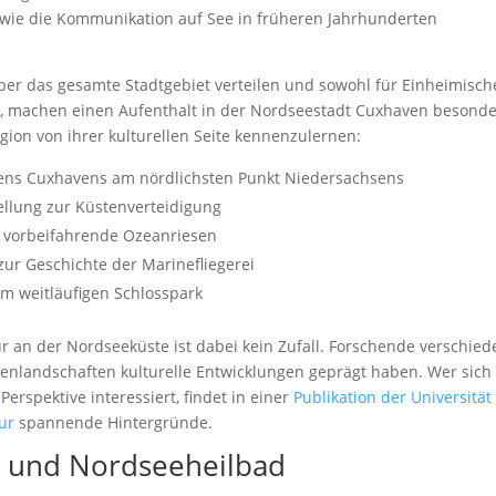
 wie die Kommunikation auf See in früheren Jahrhunderten
über das gesamte Stadtgebiet verteilen und sowohl für Einheimisch
d, machen einen Aufenthalt in der Nordseestadt Cuxhaven besond
ion von ihrer kulturellen Seite kennenzulernen:
hens Cuxhavens am nördlichsten Punkt Niedersachsens
ellung zur Küstenverteidigung
uf vorbeifahrende Ozeanriesen
ur Geschichte der Marinefliegerei
em weitläufigen Schlosspark
 an der Nordseeküste ist dabei kein Zufall. Forschende verschied
tenlandschaften kulturelle Entwicklungen geprägt haben. Wer sich 
rspektive interessiert, findet in einer
Publikation der Universität
ur
spannende Hintergründe.
d und Nordseeheilbad